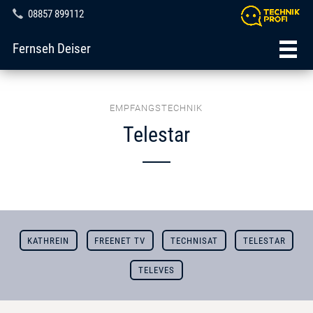
08857 899112
Fernseh Deiser
EMPFANGSTECHNIK
Telestar
KATHREIN
FREENET TV
TECHNISAT
TELESTAR
TELEVES