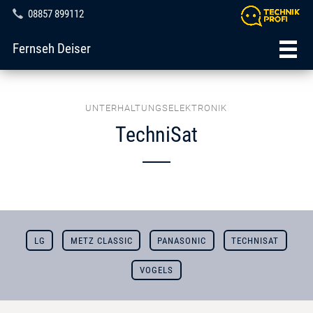
08857 899112
Fernseh Deiser
UNTERHALTUNGSELEKTRONIK
TechniSat
LG
METZ CLASSIC
PANASONIC
TECHNISAT
VOGELS