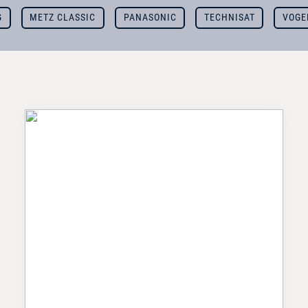
G
METZ CLASSIC
PANASONIC
TECHNISAT
VOGE