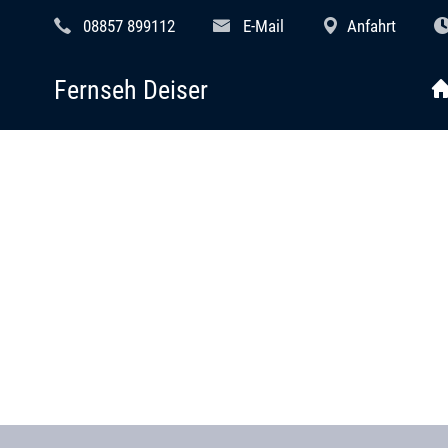
08857 899112
E-Mail
Anfahrt
Fernseh Deiser