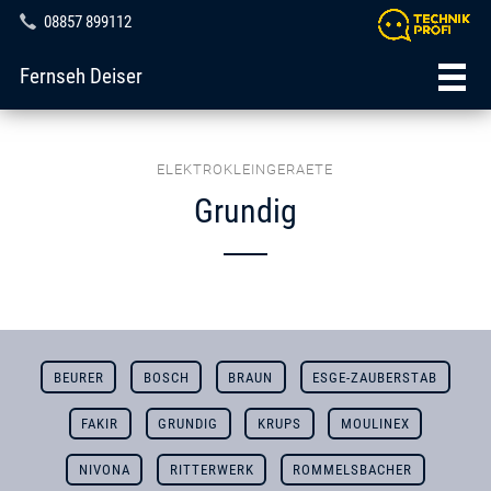
08857 899112
Fernseh Deiser
ELEKTROKLEINGERAETE
Grundig
BEURER
BOSCH
BRAUN
ESGE-ZAUBERSTAB
FAKIR
GRUNDIG
KRUPS
MOULINEX
NIVONA
RITTERWERK
ROMMELSBACHER