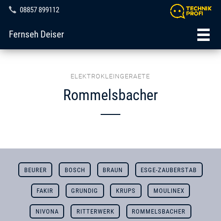
08857 899112
Fernseh Deiser
ELEKTROKLEINGERAETE
Rommelsbacher
BEURER
BOSCH
BRAUN
ESGE-ZAUBERSTAB
FAKIR
GRUNDIG
KRUPS
MOULINEX
NIVONA
RITTERWERK
ROMMELSBACHER