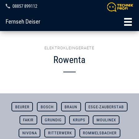
08857 899112
Fernseh Deiser
ELEKTROKLEINGERAETE
Rowenta
BEURER
BOSCH
BRAUN
ESGE-ZAUBERSTAB
FAKIR
GRUNDIG
KRUPS
MOULINEX
NIVONA
RITTERWERK
ROMMELSBACHER