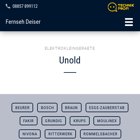
08857 899112
Fernseh Deiser
ELEKTROKLEINGERAETE
Unold
BEURER
BOSCH
BRAUN
ESGE-ZAUBERSTAB
FAKIR
GRUNDIG
KRUPS
MOULINEX
NIVONA
RITTERWERK
ROMMELSBACHER